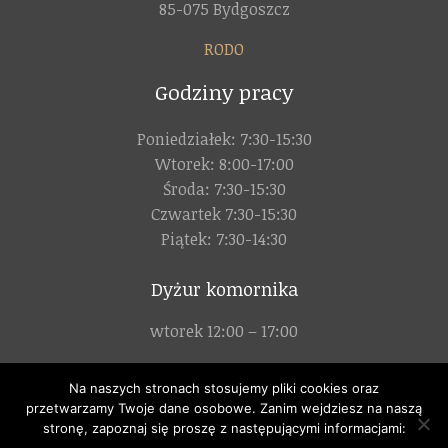
85-075 Bydgoszcz
RODO
Godziny pracy
Poniedziałek: 7:30-15:30
Wtorek: 8:00-17:00
Środa: 7:30-15:30
Czwartek 7:30-15:30
Piątek: 7:30-14:30
Dyżur komornika
wtorek 12:00 – 17:00
Na naszych stronach stosujemy pliki cookies oraz
przetwarzamy Twoje dane osobowe. Zanim wejdziesz na naszą
Copyright © 2020 -
Komornik Sądowy Krzysztof Drzewiczak
stronę, zapoznaj się proszę z następującymi informacjami: